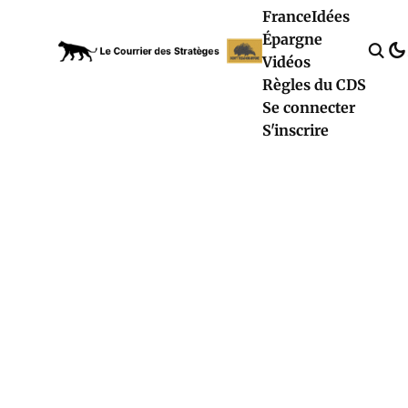
France
Idées
Épargne
Vidéos
Règles du CDS
Se connecter
S'inscrire