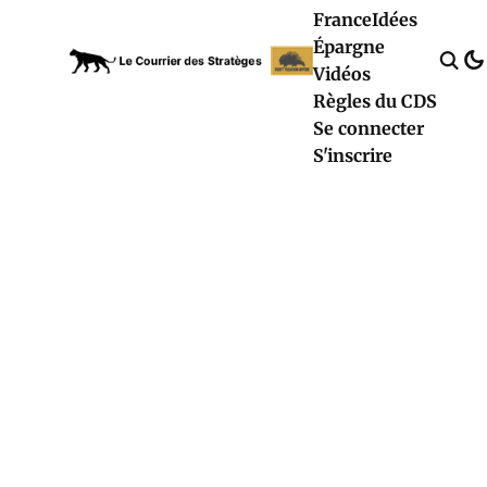
France
Idées
Épargne
Vidéos
Règles du CDS
Se connecter
S'inscrire