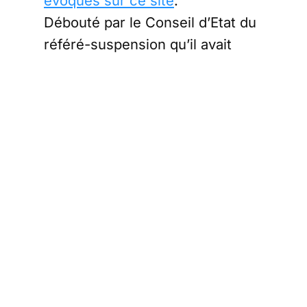
évoqués sur ce site
.
Débouté par le Conseil d’Etat du
référé-suspension qu’il avait
déposé, le président du VIA
annonce la saisine de la CEDH
sur ce sujet.
Nous vous tiendrons informés de
la suite de ces opérations.
Rappelons simplement que le
gouvernement profite de l’état
d’urgence sanitaire et de la
pandémie pour faire adopter une
batterie de mesures liberticides
dont nous nous repentirons tôt