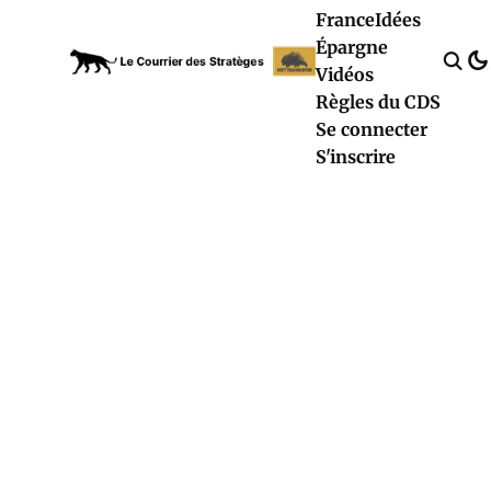
France
Idées
Épargne
Vidéos
Règles du CDS
Se connecter
S'inscrire