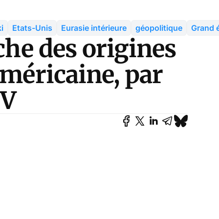
i
Etats-Unis
Eurasie intérieure
géopolitique
Grand é
rche des origines
américaine, par
OV