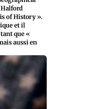
, Halford
s of History ».
ique et il
tant que «
mais aussi en