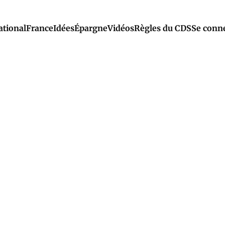
ational
France
Idées
Épargne
Vidéos
Règles du CDS
Se conn