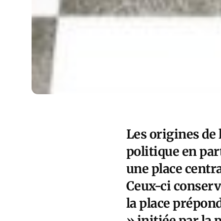
Les origines de 
politique en par
une place central
Ceux-ci conserv
la place prépond
» initiée par la