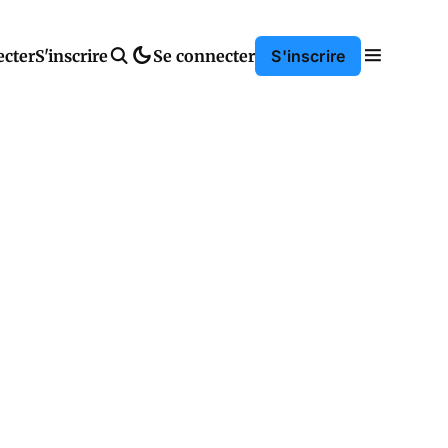
ecter
S'inscrire
Se connecter
S'inscrire