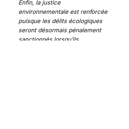
Enfin, la justice
environnementale est renforcée
puisque les délits écologiques
seront désormais pénalement
sanctionnés lorsqu’ils
contreviennent délibérément aux
lois qui protègent
l’environnement et mettent la
nature en danger.
»
Ce n’est plus une loi, c’est un
projet de vie imposé de force à
tout le monde. Nous avions la «
justice sociale », voici venir la «
justice environnementale ».