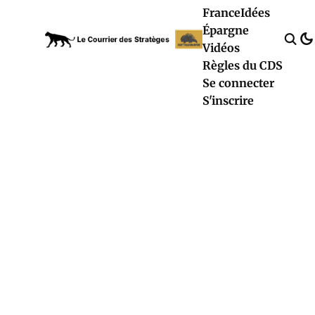
France
Idées
Épargne
Vidéos
Règles du CDS
Se connecter
S'inscrire