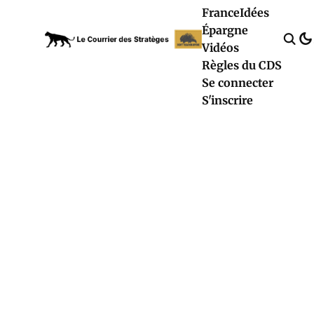
France
Idées
Épargne
Vidéos
Règles du CDS
Se connecter
S'inscrire