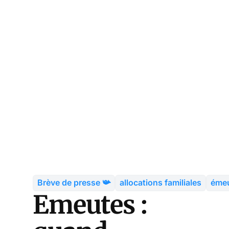
Brève de presse 📯
allocations familiales
éme
Emeutes :