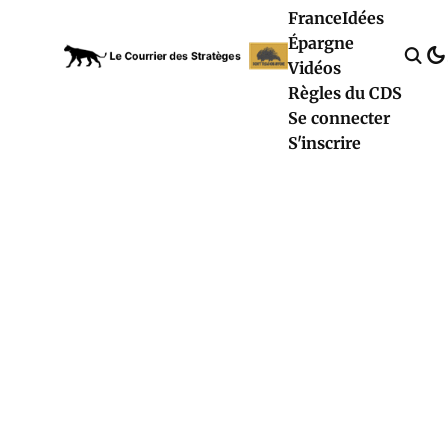
France
Idées
Épargne
Vidéos
Règles du CDS
Se connecter
S'inscrire