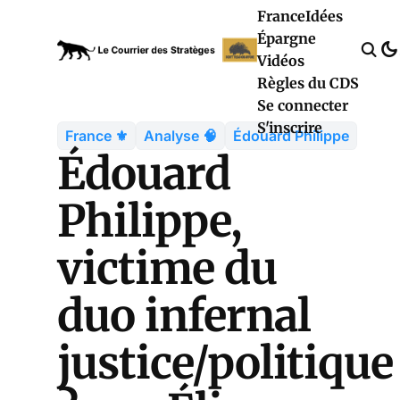
France
Idées
Épargne
Vidéos
Règles du CDS
Se connecter
S'inscrire
France ⚜️
Analyse 🧠
Édouard Philippe
Édouard
Philippe,
victime du
duo infernal
justice/politique