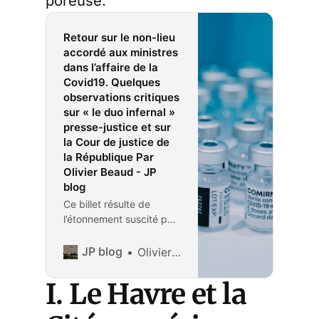
poreuse.
Retour sur le non-lieu
accordé aux ministres
dans l’affaire de la
Covid19. Quelques
observations critiques
sur « le duo infernal »
presse-justice et sur
la Cour de justice de
la République Par
Olivier Beaud - JP
blog
Ce billet résulte de
l’étonnement suscité par
le fait qu’un grand journal
du soir est revenu en
JP blog
Olivier Beaud
octobre 2025, de façon
très critique, sur le non-
I. Le Havre et la
lieu accordé, en juillet
202, aux ministres