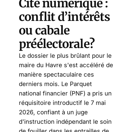
Cité numérique :
impliqués dans la gestion
de la crise de la Covid19.
conflit d’intérêts
Ainsi a ressurgi,…
ou cabale
préélectorale?
Le dossier le plus brûlant pour le
maire du Havre s'est accéléré de
manière spectaculaire ces
derniers mois. Le Parquet
national financier (PNF) a pris un
réquisitoire introductif le 7 mai
2026, confiant à un juge
d'instruction indépendant le soin
de fouiller dans les entrailles de