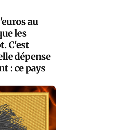
'euros au
que les
t. C'est
elle dépense
t : ce pays