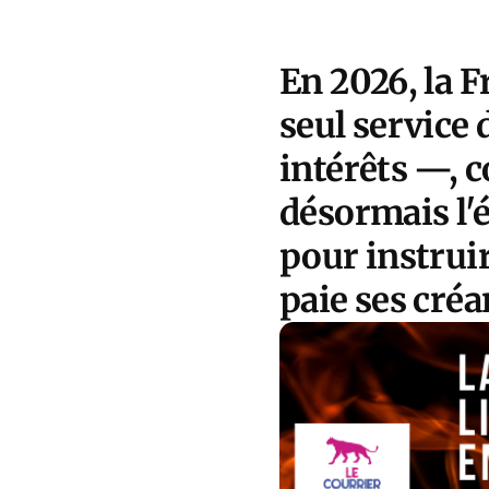
En 2026, la F
seul service 
intérêts —, c
désormais l'é
pour instruir
paie ses créa