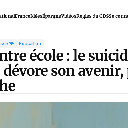
ational
France
Idées
Épargne
Vidéos
Règles du CDS
Se conn
esse 📯
Éducation
ntre école : le suici
 dévore son avenir, 
he