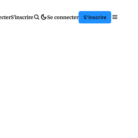
ecter
S'inscrire
Se connecter
S'inscrire