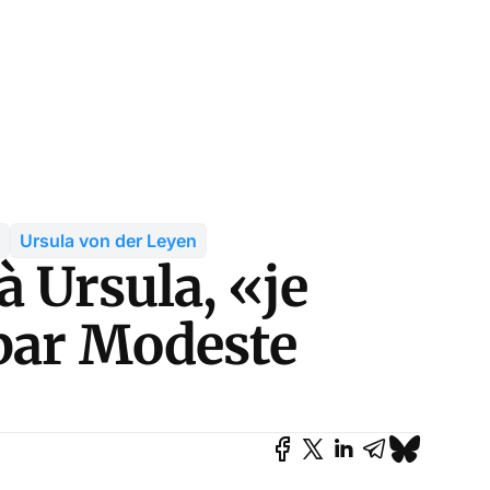
Ursula von der Leyen
à Ursula, «je
 par Modeste