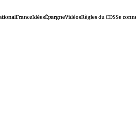
ational
France
Idées
Épargne
Vidéos
Règles du CDS
Se conn