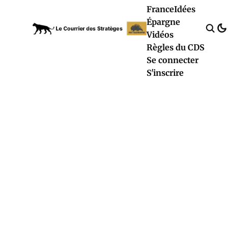
France
Idées
Épargne
Vidéos
Règles du CDS
Se connecter
S'inscrire