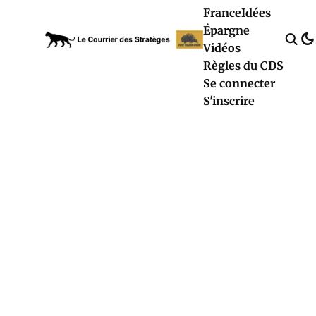
France
Idées
Épargne
Vidéos
Règles du CDS
Se connecter
S'inscrire