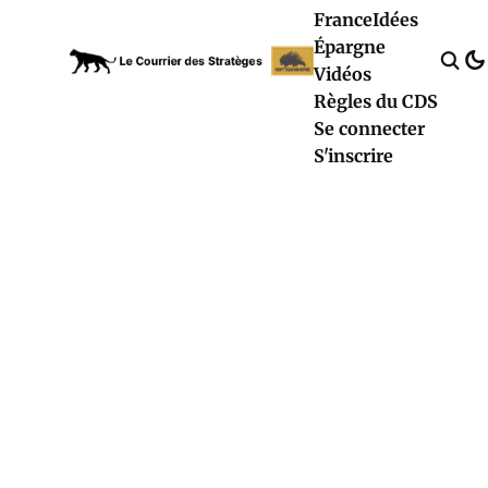
France
Idées
Épargne
Vidéos
Règles du CDS
Se connecter
S'inscrire