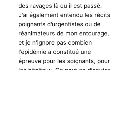
des ravages là où il est passé.
J’ai également entendu les récits
poignants d’urgentistes ou de
réanimateurs de mon entourage,
et je n’ignore pas combien
l’épidémie a constitué une
épreuve pour les soignants, pour
les hôpitaux. On peut en discuter
les proportions, mais il est un
fait que le virus est une tragédie
pour beaucoup, et je ne voudrais
pas faire croire que ma
circonspection vis-à-vis des
instructions officielles tiendrait