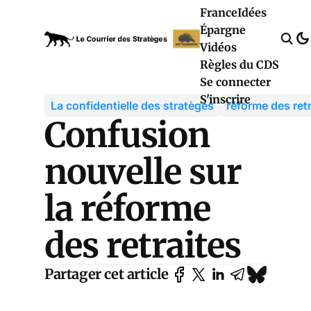
France
Idées
Épargne
Vidéos
Règles du CDS
Se connecter
S'inscrire
La confidentielle des stratèges
réforme des retr
Confusion
nouvelle sur
la réforme
des retraites
Partager cet article