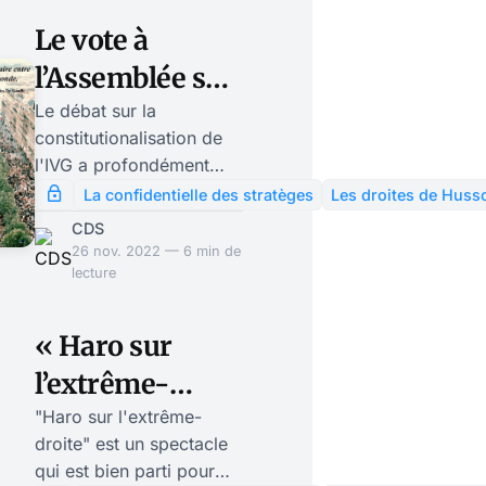
Le vote à
l’Assemblée sur
la
Le débat sur la
constitutionalisation de
constitutionalisation
l'IVG a profondément
de l’IVG a divisé
divisé les partis de
La confidentielle des stratèges
Les droites de Huss
droite, Rassemblement
les partis de
CDS
National et Républicains
26 nov. 2022 — 6 min de
droite
à l'Assemblée. Emmanuel
lecture
Macron peut se réjouir: il
a une fois de plus montré
« Haro sur
qu'il n'avait pas
l’extrême-
d'adversaire
idéologiquement
droite »: cette
"Haro sur l'extrême-
constitué; il a divisé les
droite" est un spectacle
comédie
deux groupes
qui est bien parti pour