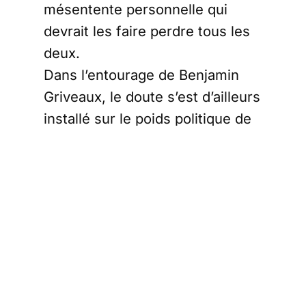
mésentente personnelle qui
devrait les faire perdre tous les
deux.
Dans l’entourage de Benjamin
Griveaux, le doute s’est d’ailleurs
installé sur le poids politique de
leur tête de liste. Personne ne
conteste le caractère
sympathique et empathique du
personnage. Mais personne ne
lui trouve de qualité politique
suffisante pour passer devant
Anne Hidalgo. Quand ce sont vos
propres partisans qui ne croient