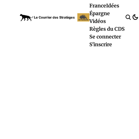
France
Idées
Épargne
Vidéos
Règles du CDS
Se connecter
S'inscrire