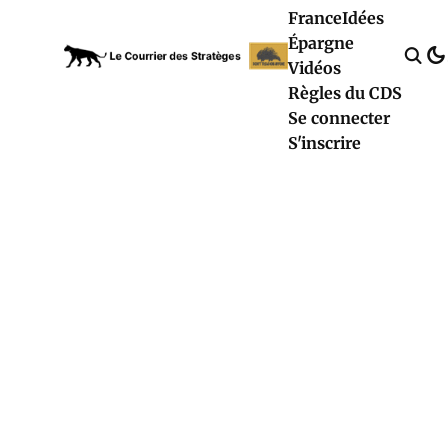
France
Idées
Épargne
Vidéos
Règles du CDS
Se connecter
S'inscrire