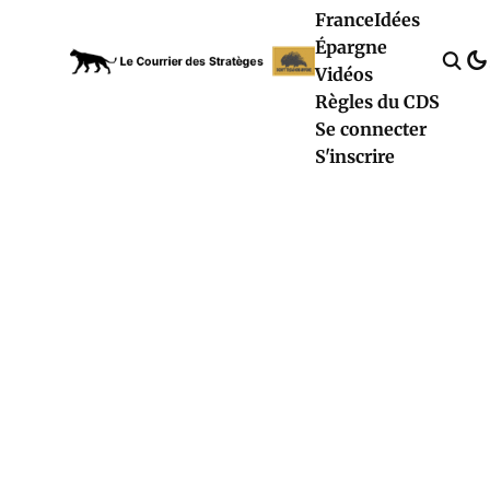
France
Idées
Épargne
Vidéos
Règles du CDS
Se connecter
S'inscrire