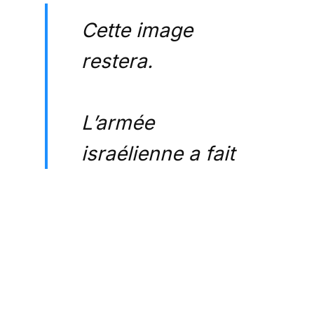
Cette image
restera.
L’armée
israélienne a fait
une énorme erreur
de communication
en publiant la
vidéo des derniers
instants de Yehya