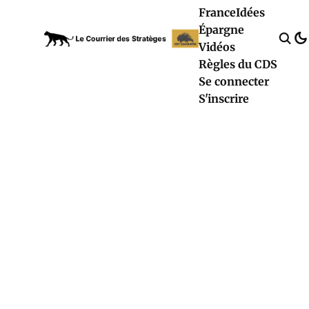
France
Idées
Épargne
Vidéos
Règles du CDS
Se connecter
S'inscrire