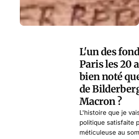
L'un des fon
Paris les 20 
bien noté que
de Bilderber
Macron ?
L'histoire que je va
politique satisfaite
méticuleuse au somm