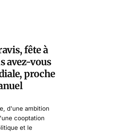
vis, fête à
is avez-vous
diale, proche
manuel
le, d'une ambition
d'une cooptation
itique et le