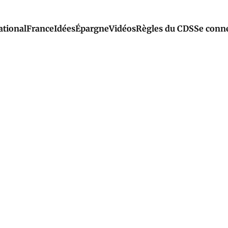
ational
France
Idées
Épargne
Vidéos
Règles du CDS
Se conn