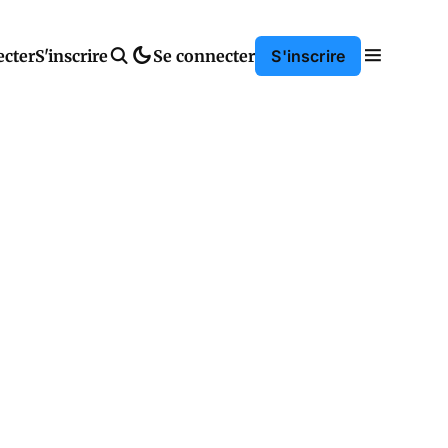
ecter
S'inscrire
Se connecter
S'inscrire