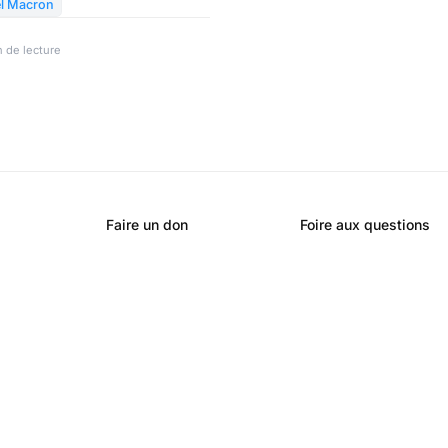
st celui qui a fabriqué
l Macron
elle, banale, d'une ambition
 de lecture
les urnes. C'est le récit d'une
ptation méticuleuse au sommet
 finance, la géopolitique et le
Faire un don
Foire aux questions