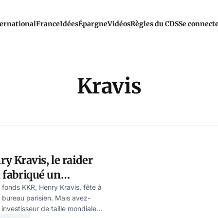
ernational
France
Idées
Épargne
Vidéos
Règles du CDS
Se connect
Kravis
 Kravis, le raider
a fabriqué un
 fonds KKR, Henry Kravis, fête à
n bureau parisien. Mais avez-
investisseur de taille mondiale,