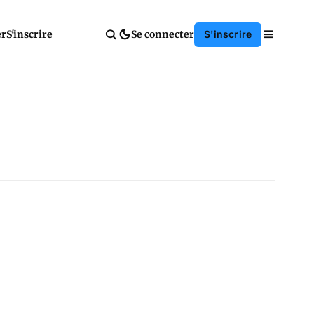
er
S'inscrire
Se connecter
S'inscrire