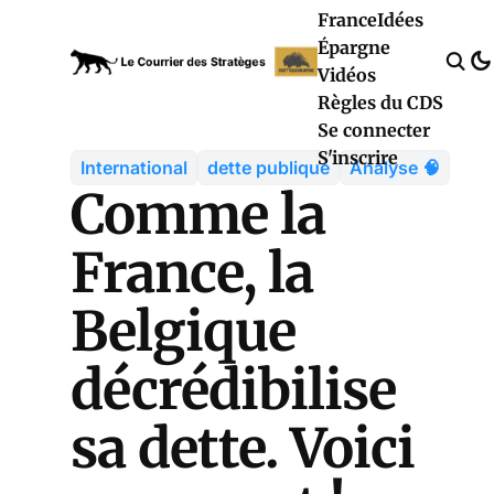
France
Idées
Épargne
Vidéos
Règles du CDS
Se connecter
S'inscrire
International
dette publique
Analyse 🧠
Comme la
France, la
Belgique
décrédibilise
sa dette. Voici