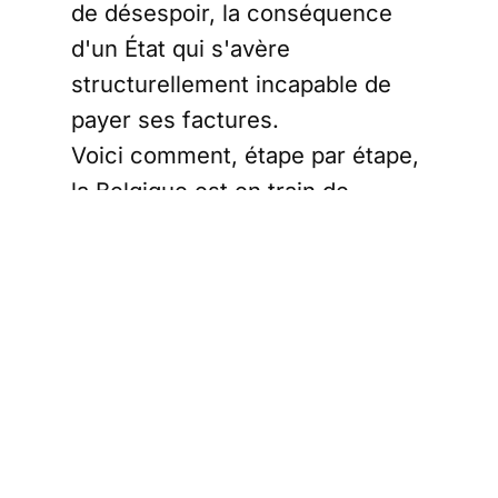
de désespoir, la conséquence
d'un État qui s'avère
structurellement incapable de
payer ses factures.
Voici comment, étape par étape,
la Belgique est en train de
décrédibiliser sa propre
signature sur les marchés.
L'arithmétique
de l'échec
Les chiffres ne mentent pas. Les
projections de la Commission
Européenne pour la Belgique