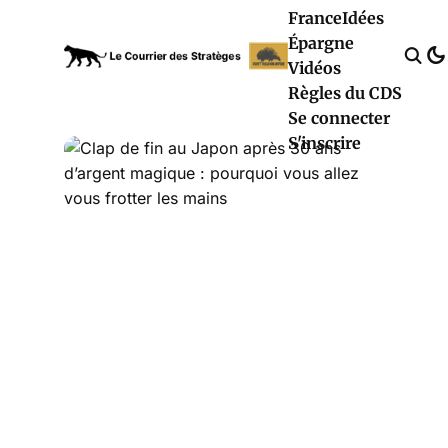
France
Idées
Épargne
Vidéos
Règles du CDS
Se connecter
S'inscrire