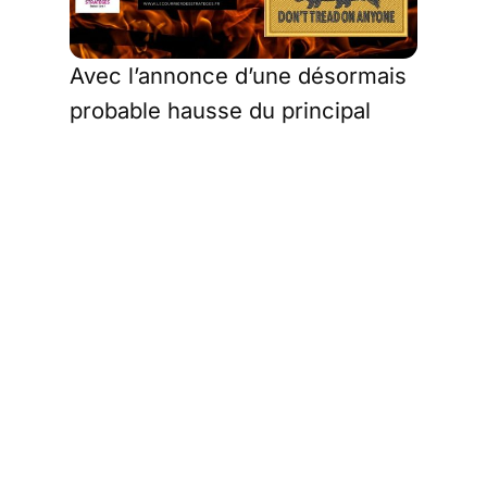
Avec l’annonce d’une désormais
probable hausse du principal
taux d’intérêt directeur, Tokyo,
en rompant avec trois décennies
de coma monétaire, devrait ainsi
faire la fortune de ceux d’entre
vous qui auraient eu la bonne
idée d’opter pour la version
dynamique de notre allocation.
Nos explications complètes.
Quand la Banque du
Japon s’apprête à