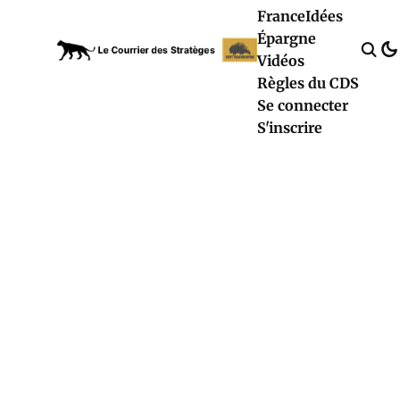
France
Idées
Épargne
Vidéos
Règles du CDS
Se connecter
S'inscrire