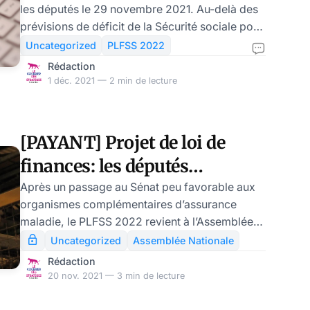
les députés le 29 novembre 2021. Au-delà des
prévisions de déficit de la Sécurité sociale pour
les prochaines années et d’un Ondam toujours
Uncategorized
PLFSS 2022
élevé (+3,8% en 2022 en incluant les dépenses
Rédaction
liées au Covid), 4 nouveautés devraient attirer
1 déc. 2021 — 2 min de lecture
l’attention des organismes de complémentaire
santé. 00 l15t0716 texte adopte-provisoire de
Laurent Sailly Le déficit de la Sécurité sociale
[PAYANT] Projet de loi de
continue inexorablement de se creuser avec un
finances: les députés
solde négatif prévisible de 21,4
épargnent finalement les
Après un passage au Sénat peu favorable aux
organismes complémentaires d’assurance
mutuelles
maladie, le PLFSS 2022 revient à l’Assemblée
nationale. Lors de la première journée
Uncategorized
Assemblée Nationale
d’examen en commission des affaires sociales,
Rédaction
plusieurs amendements importants ont été
20 nov. 2021 — 3 min de lecture
adoptés. Ils devraient être confirmés en séance
publique à partir du 22 novembre. La majorité