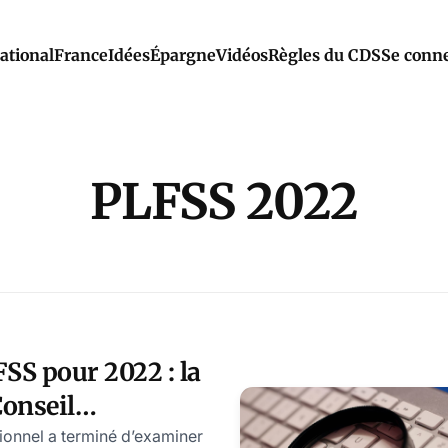
ational
France
Idées
Épargne
Vidéos
Règles du CDS
Se conne
PLFSS 2022
SS pour 2022 : la
Conseil
nel que les
tionnel a terminé d’examiner