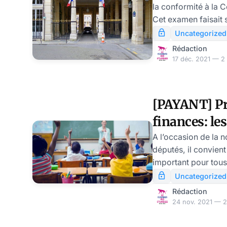
la conformité à la 
assureurs d
Cet examen faisait s
moins 60 sénateurs. La saisine portait sur p
Uncategorized
d’une trentaine de d
Rédaction
votées dans la loi d
17 déc. 2021 — 2 
sociale pour 2022. 
constitutionnel a 
censurer l’article 90
[PAYANT] Pro
concerne les assure
finances: les
qui impacten
A l’occasion de la n
députés, il convient 
important pour tous
complémentaires d’
Uncategorized
Le texte adopté pro
Rédaction
intégralité ci-desso
24 nov. 2021 — 2