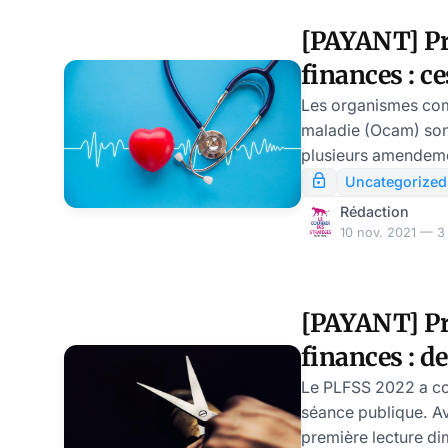
[PAYANT] Pro
finances : 
du Sénat dé
Les organismes com
maladie (Ocam) sont
mutuelles
plusieurs amendem
premiers amendemen
Uncategorized
Sénat et sont loin d
Rédaction
10 nov. 2021 — 3 
[PAYANT] Pro
finances : 
sensibles dé
Le PLFSS 2022 a c
séance publique. A
débat
première lecture di