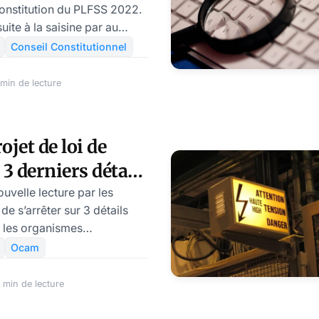
Constitution du PLFSS 2022.
oivent connaître
uite à la saisine par au
rès
Conseil Constitutionnel
ispositions différentes
e financement de la sécurité
min de lecture
Dans sa décision, le Conseil
notamment décidé de
 de la loi. Un article qui
jet de loi de
urs au premier chef.
 3 derniers détails
t les Mutuelles
ouvelle lecture par les
de s’arrêter sur 3 détails
 les organismes
assurance maladie (Ocam).
Ocam
visoirement est reproduit en
us.
 min de lecture