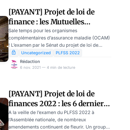
LREM tente peut-être de calmer le jeu avec les
[PAYANT] Projet de loi de
Ocam alors que le gouvernement fait mine de
finance : les Mutuelles
ralentir la cadence sur le sujet Grande sécu.
mitraillées par la droite
Sale temps pour les organismes
complémentaires d’assurance maladie (OCAM)
sénatoriale
! L’examen par le Sénat du projet de loi de
financement de la Sécurité sociale pour 2022,
Uncategorized
PLFSS 2022
le PLFSS 2022, donne l’occasion à la droite
Rédaction
parlementaire de multiplier les attaques
6 nov. 2021 — 4 min de lecture
frontales à l’encontre des complémentaires
santé.
[PAYANT] Projet de loi de
finances 2022 : les 6 derniers
amendements à avoir à l’œil
A la veille de l’examen du PLFSS 2022 à
l’Assemblée nationale, de nombreux
amendements continuent de fleurir. Un groupe