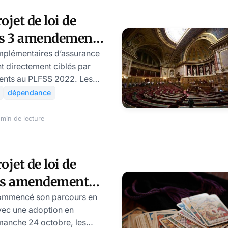
jet de loi de
ces 3 amendements
favorables aux
plémentaires d’assurance
 directement ciblés par
ents au PLFSS 2022. Les
ts ont déjà été adoptés au
dépendance
e leur être favorables.
min de lecture
jet de loi de
des amendements
jà écartés du
ommencé son parcours en
vec une adoption en
manche 24 octobre, les