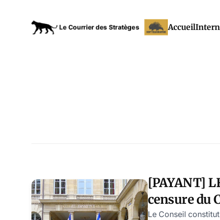
Accueil
Intern
[PAYANT] LF
censure du 
constitution
Le Conseil constitu