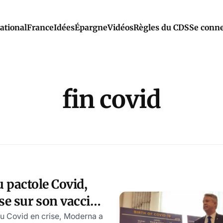
ational
France
Idées
Épargne
Vidéos
Règles du CDS
Se conne
fin covid
u pactole Covid,
e sur son vaccin
ncer
u Covid en crise, Moderna a