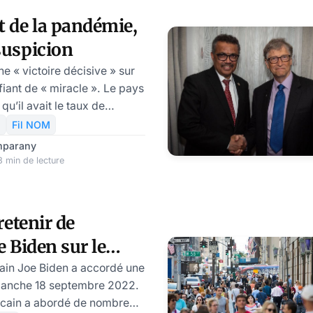
t de la pandémie,
suspicion
ne « victoire décisive » sur
ifiant de « miracle ». Le pays
u’il avait le taux de
s au monde , les doutes
s
Fil NOM
nombre de personnes
mparany
s du Covid. Dernièrement
 min de lecture
 de la santé publique
ue la pandémie n’est en fait
erminée.
 retenir de
e Biden sur le
ain Joe Biden a accordé une
manche 18 septembre 2022.
ricain a abordé de nombreux