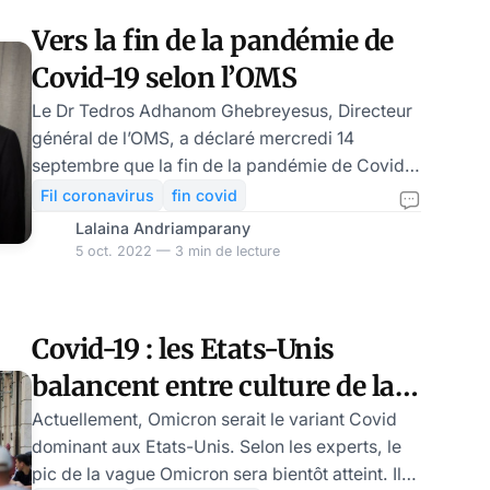
plus meurtrière ». Il a mis en garde contre
Vers la fin de la pandémie de
l’émergence de nouveaux variants et d’agents
Covid-19 selon l’OMS
pathogènes plus mortels. Ce mélange de
volontar
Le Dr Tedros Adhanom Ghebreyesus, Directeur
général de l’OMS, a déclaré mercredi 14
septembre que la fin de la pandémie de Covid-
19 est en vue. Toutefois, il demande à toutes les
Fil coronavirus
fin covid
nations de toujours faire preuve de prudence et
Lalaina Andriamparany
de renforcer leurs politiques de lutte puisqu’on
5 oct. 2022 — 3 min de lecture
peut s’attendre à d’autres nouvelles vagues
d’infections. Près de trois ans après l’apparition
du coronavirus à Wuhan, en Chine, la situation
Covid-19 : les Etats-Unis
sanitaire à l’échelle mondiale s’est nettement
balancent entre culture de la
améliorée. Si l’on en croit le pat
peur et réalisme sur la fin de
Actuellement, Omicron serait le variant Covid
dominant aux Etats-Unis. Selon les experts, le
l’épidémie
pic de la vague Omicron sera bientôt atteint. Ils