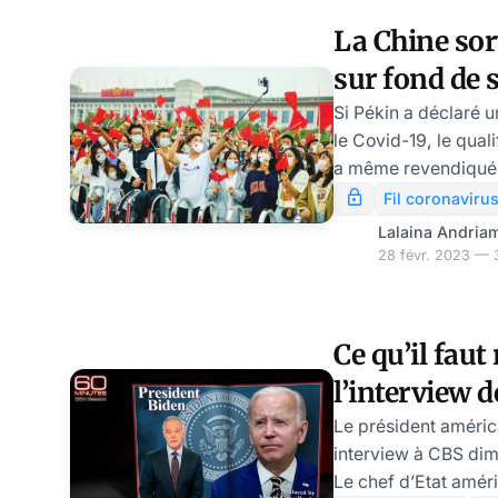
La Chine sor
sur fond de 
Si Pékin a déclaré u
le Covid-19, le qual
a même revendiqué q
mortalité le plus ba
Fil coronaviru
existent quant au 
Lalaina Andria
réellement décédée
28 févr. 2023 — 3
un haut responsable
chinois a annoncé q
pas complètement t
Ce qu’il faut
l’interview d
Covid
Le président améric
interview à CBS di
Le chef d’Etat amé