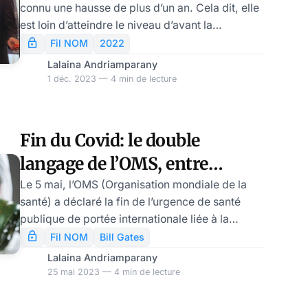
connu une hausse de plus d’un an. Cela dit, elle
est loin d’atteindre le niveau d’avant la
pandémie. En effet, elle n’est que de 77,5 ans,
Fil NOM
2022
soit l’espérance de vie estimée il y a deux
Lalaina Andriamparany
décennies. Avec cette espérance de vie, les
1 déc. 2023 — 4 min de lecture
États-Unis se situent à la 34e place, soit au 15e
rang, et sont loin de la moyenne de 80,3 ans de
l’OCDE.
Fin du Covid: le double
langage de l’OMS, entre
optimisme et orchestration de
Le 5 mai, l’OMS (Organisation mondiale de la
santé) a déclaré la fin de l’urgence de santé
la peur
publique de portée internationale liée à la
Covid-19, mise en place depuis le 30 janvier
Fil NOM
Bill Gates
2020. Lundi, lors d’une réunion de l’Assemblée
Lalaina Andriamparany
mondiale de la Santé à Genève, son directeur
25 mai 2023 — 4 min de lecture
général, le Dr Tedros Adhanom Ghebreyesus, a
averti que la prochaine pandémie sera « encore