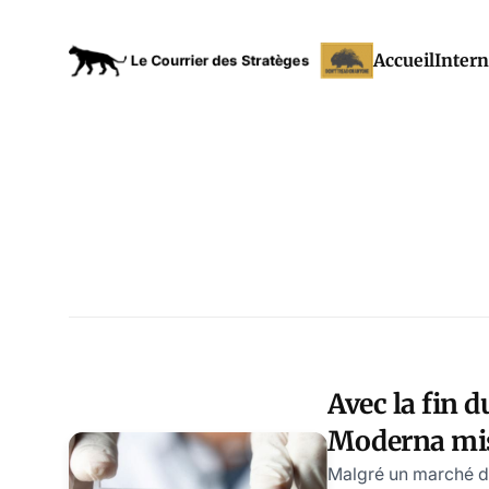
Accueil
Intern
Avec la fin d
Moderna mis
ARN anti-ca
Malgré un marché d