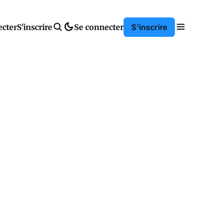
ecter
S'inscrire
Se connecter
S'inscrire