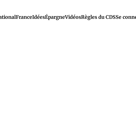
ational
France
Idées
Épargne
Vidéos
Règles du CDS
Se conn