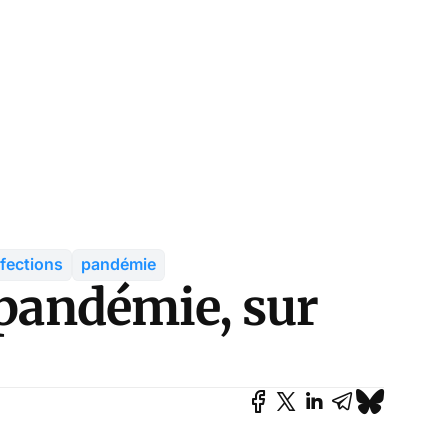
nfections
pandémie
 pandémie, sur