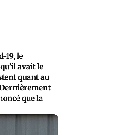
-19, le
u’il avait le
istent quant au
 Dernièrement
noncé que la