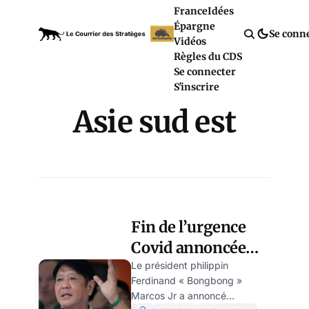
France
Idées
Épargne
Se conn
Vidéos
Règles du CDS
Se connecter
S'inscrire
Asie sud est
Fin de l’urgence
Covid annoncée
par le président
Le président philippin
Ferdinand « Bongbong »
philippin Marcos
Marcos Jr a annoncé