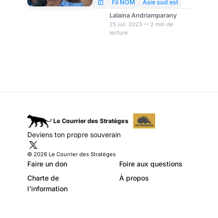
officiellement que le covid-19
Fil NOM
Asie sud est
ne constitue plus une urgence
Lalaina Andriamparany
de santé publique aux
25 juil. 2023 — 2 min de
lecture
Philippines dans un
communiqué publié samedi.
Deviens ton propre souverain
© 2026 Le Courrier des Stratèges
Faire un don
Foire aux questions
Charte de
À propos
l’information