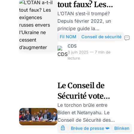
tout faux? Les
exigences
L’OTAN s’est-il trompé?
Depuis février 2022, un
russes envers
principe guide la
l’Ukraine ne
politique des Etats-Unis
Fil NOM
Conseil de sécurité
et de leurs alliés
cessent
CDS
concernant l’Ukraine: il
3 juin 2025 — 7 min de
d’augmenter
faut faire durer la guerre
lecture
pour que la Russie
s’épuise et que le régime
de Vladimir Poutine soit
Le Conseil de
renversé. L’attaque
Sécurité vote
contre les aéroports
militaires russes de
une demande
Le torchon brûle entre
dimanche relève de cette
Biden et Netanyahu. Le
de cessez-le-
logique: il s’agissait, si
Conseil de Sécurité des
feu: les USA
l’on en croit les
Nations-Unies vient de
Brève de presse 📯
Blinken
commentaires,