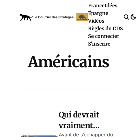
France
Idées
Épargne
Vidéos
Règles du CDS
Se connecter
S'inscrire
Américains
Qui devrait
vraiment
s’asseoir sur le
Avant de s’échapper du