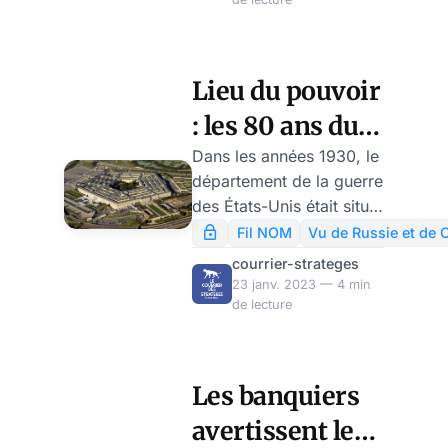
force à leurs parents.
l’Occident ne sont pas
arrêtés, la Géorgie
pourrait tout simplement
Lieu du pouvoir
disparaître de la carte du
: les 80 ans du
monde.
Pentagone, par
Dans les années 1930, le
département de la guerre
Alexandre
des États-Unis était situé
Samsonov
dans 17 bâtiments
Fil NOM
Vu de Russie et de 
distincts sur le terrain de
courrier-strateges
Washington. Avec le
23 janv. 2023 — 4 min
déclenchement de la
de lecture
Seconde Guerre
mondiale, il est devenu
évident qu’une
Les banquiers
concentration du
avertissent les
commandement militaire