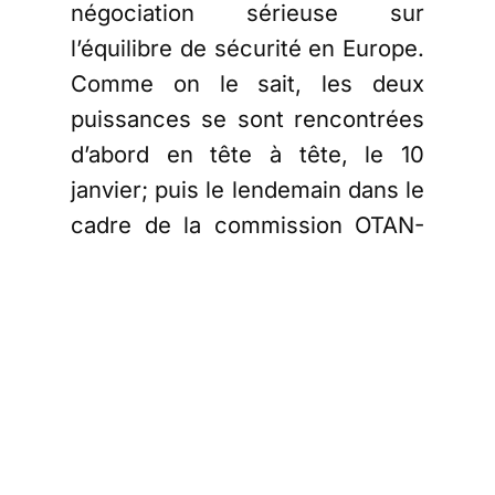
négociation sérieuse sur
l’équilibre de sécurité en Europe.
Comme on le sait, les deux
puissances se sont rencontrées
d’abord en tête à tête, le 10
janvier; puis le lendemain dans le
cadre de la commission OTAN-
Russie; enfin, le 12 janvier au
sein de l’OSCE.
En fait, tout s’est joué le lundi
matin 10 janvier, lors du début
des discussions. La délégation
américaine a fait savoir que son
mandat était limité:
Wendy