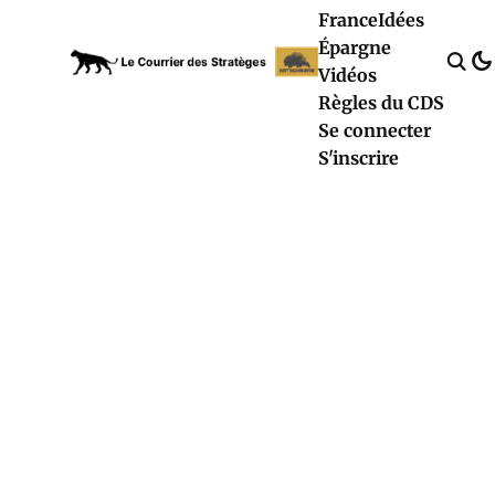
France
Idées
Épargne
Vidéos
Règles du CDS
Se connecter
S'inscrire