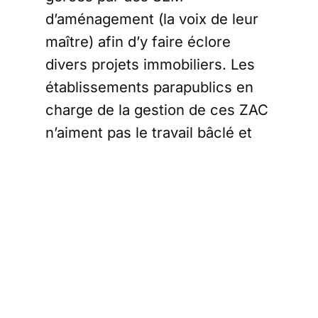
d’aménagement (la voix de leur
maître) afin d’y faire éclore
divers projets immobiliers. Les
établissements parapublics en
charge de la gestion de ces ZAC
n’aiment pas le travail bâclé et
ne souhaitent surtout pas se
précipiter, au risque de mal
travailler. Elles vont donc mettre
une éternité
un temps certain à délimiter un
périmètre, concerter, arrêter ce
que l’on veut y faire, consulter
des architectes et cabinets