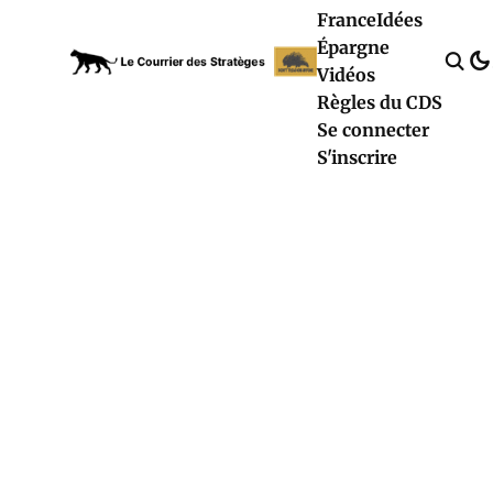
France
Idées
Épargne
Vidéos
Règles du CDS
Se connecter
S'inscrire