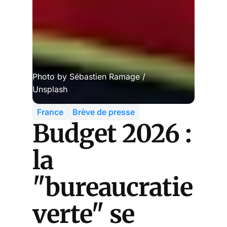
Photo by 
Sébastien Ramage
 / 
Unsplash
France
Brève de presse
Budget 2026 :
la
"bureaucratie
verte" se