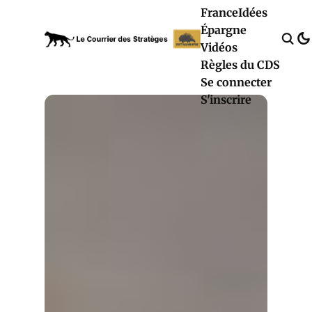
France
Idées
Épargne
Vidéos
Règles du CDS
Se connecter
S'inscrire