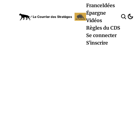
France
Idées
Épargne
Vidéos
Règles du CDS
Se connecter
S'inscrire