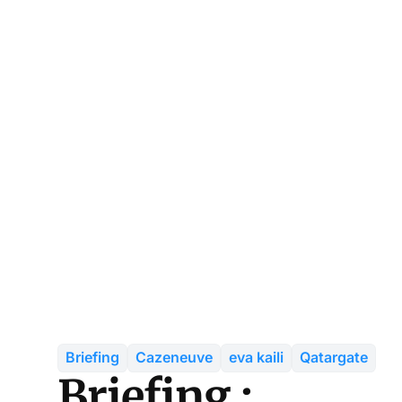
Briefing
Cazeneuve
eva kaili
Qatargate
Briefing :