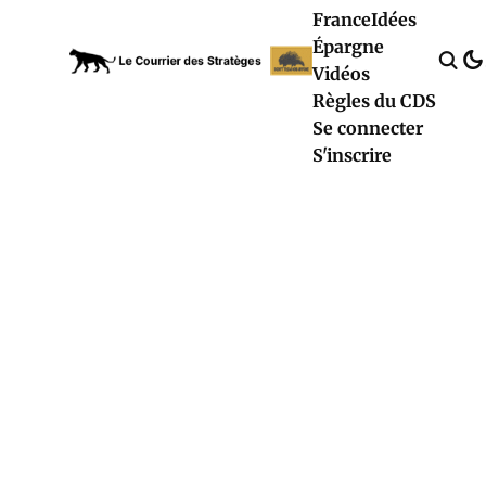
France
Idées
Épargne
Vidéos
Règles du CDS
Se connecter
S'inscrire