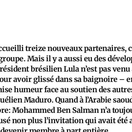
ccueilli treize nouveaux partenaires,
u groupe. Mais il y a aussi eu des dév
résident brésilien Lula n’est pas ven
our avoir glissé dans sa baignoire – e
ise humeur face au soutien des autr
élien Maduro. Quand à l’Arabie saoudit
re: Mohammed Ben Salman n’a toujou
usé non plus l’invitation qui avait été
 devenir membre à part entière.