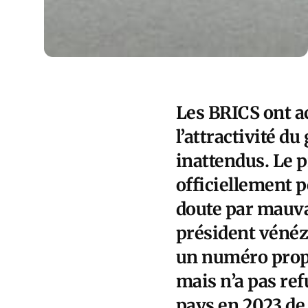
Les BRICS ont a
l’attractivité d
inattendus. Le p
officiellement p
doute par mauva
président vénézu
un numéro prop
mais n’a pas ref
pays en 2023 de