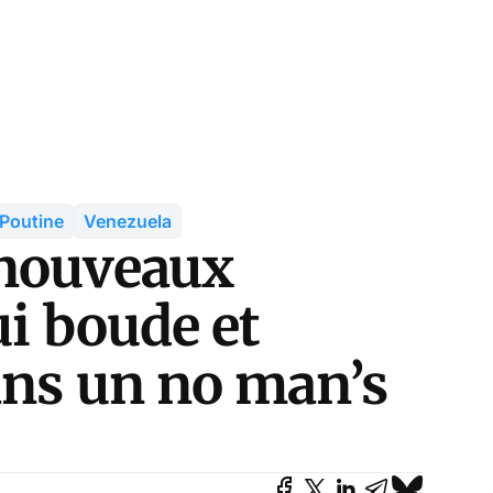
Poutine
Venezuela
 nouveaux
ui boude et
ans un no man’s