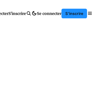
ecter
S'inscrire
Se connecter
S'inscrire