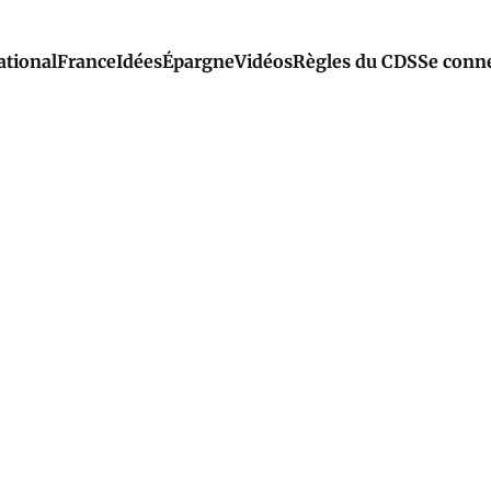
ational
France
Idées
Épargne
Vidéos
Règles du CDS
Se conn