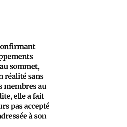
 confirmant
eloppements
u au sommet,
n réalité sans
es membres au
e, elle a fait
rs pas accepté
 adressée à son