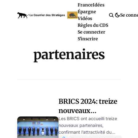
France
Idées
Épargne
Se conn
Vidéos
Règles du CDS
Se connecter
S'inscrire
partenaires
BRICS 2024: treize
nouveaux
partenaires, Lula
Les BRICS ont accueilli treize
nouveaux partenaires,
qui boude et
confirmant l’attractivité du