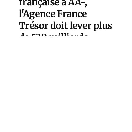
française à AA-,
l'Agence France
Trésor doit lever plus
de 530 milliards
d'euros en 2026 —
davantage qu'au pic
de la pandémie — et
la charge de la dette
grimpe vers 59,3
milliards d'euros
cette année, contre
36,2 milliards en