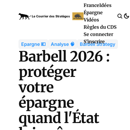
France
Idées
Épargne
Vidéos
Règles du CDS
Se connecter
S'inscrire
Epargne 💶
Analyse 🧠
Barbell Strategy
Barbell 2026 :
protéger
votre
épargne
quand l'État