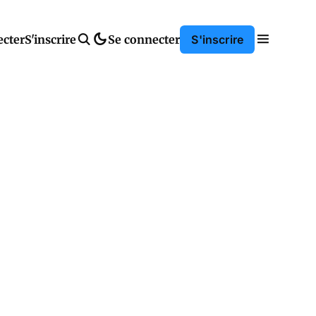
ecter
S'inscrire
Se connecter
S'inscrire