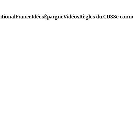
ational
France
Idées
Épargne
Vidéos
Règles du CDS
Se conn