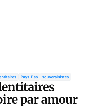
entitaires
Pays-Bas
souverainistes
dentitaires
toire par amour