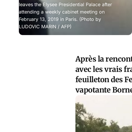
leaves the Elysee Presidential Palace after
attending a weekly cabinet meeting on
February 13, 2019 in Paris. (Photo by
LUDOVIC MARIN / AFP)
Après la rencon
avec les vrais fr
feuilleton des F
vapotante Borne