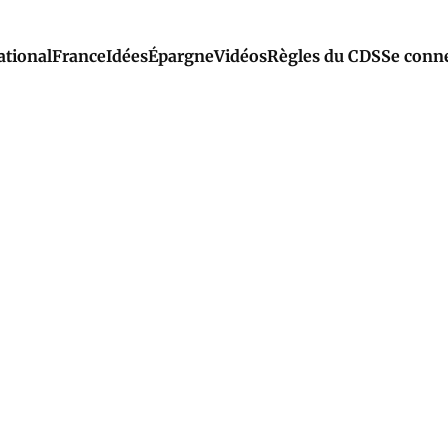
ational
France
Idées
Épargne
Vidéos
Règles du CDS
Se conn