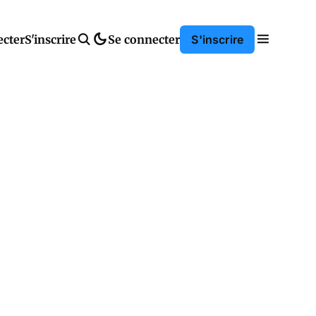
ecter
S'inscrire
Se connecter
S'inscrire