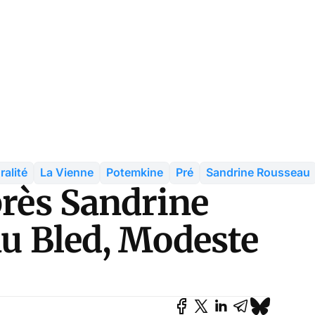
ralité
La Vienne
Potemkine
Pré
Sandrine Rousseau
près Sandrine
au Bled, Modeste