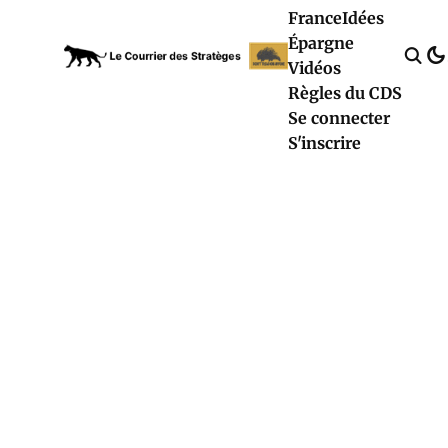
France
Idées
Épargne
Vidéos
Règles du CDS
Se connecter
S'inscrire