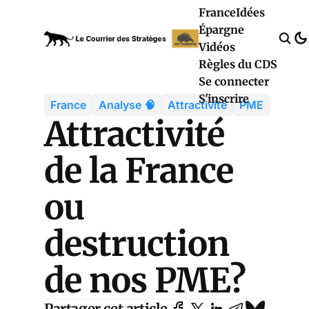
France
Idées
Épargne
Vidéos
Règles du CDS
Se connecter
S'inscrire
France
Analyse 🧠
Attractivité
PME
Attractivité
de la France
ou
destruction
de nos PME?
Partager cet article