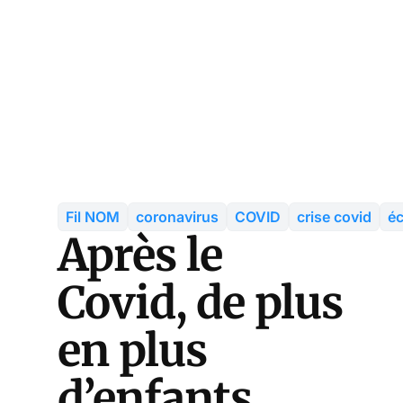
Fil NOM
coronavirus
COVID
crise covid
éc
Après le
Covid, de plus
en plus
d’enfants