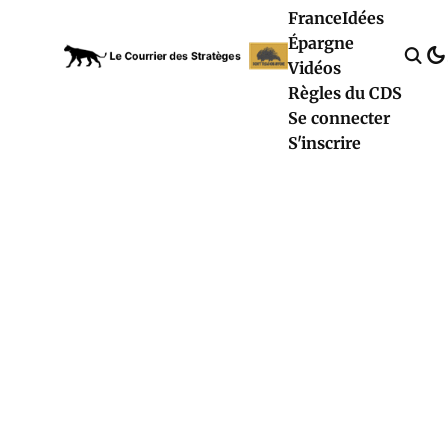
France
Idées
Épargne
Vidéos
Règles du CDS
Se connecter
S'inscrire