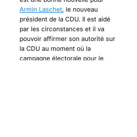
Armin Laschet
, le nouveau
président de la CDU. Il est aidé
par les circonstances et il va
pouvoir affirmer son autorité sur
la CDU au moment où la
campagne électorale pour le
Bundestag commence vraiment.
Il y a un vainqueur, la CDU et un
perdant, l’AfD, qui a perdu tous
ses élus directs sauf 1 et perd
3,4% des « deuxième voix »
exprimées. (Un Allemand vote
deux fois, une pour pour son
représentant direct et l’autre