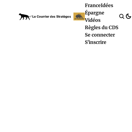
France
Idées
Épargne
Vidéos
Règles du CDS
Se connecter
S'inscrire