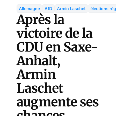
Allemagne
AfD
Armin Laschet
élections ré
Après la
victoire de la
CDU en Saxe-
Anhalt,
Armin
Laschet
augmente ses
chances