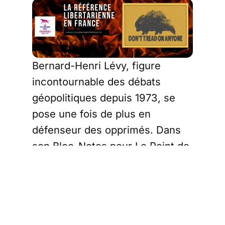
Bernard-Henri Lévy, figure
incontournable des débats
géopolitiques depuis 1973, se
pose une fois de plus en
défenseur des opprimés. Dans
son Bloc-Notes pour Le Point de
ce jeudi, il exhorte Donald Trump
à intervenir en Iran pour
"secourir les Iraniens" et faire
chuter les mollahs, au nom de la