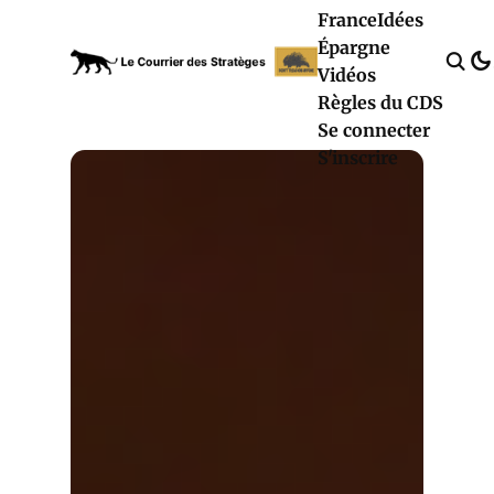
France
Idées
Épargne
Vidéos
Règles du CDS
Se connecter
S'inscrire