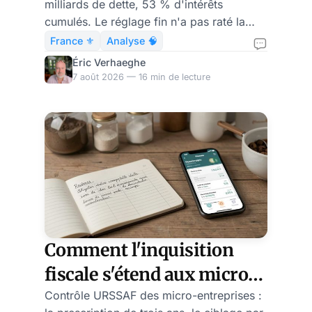
milliards de dette, 53 % d'intérêts
suffira-t-il à relever la
cumulés. Le réglage fin n'a pas raté la
France ?
trajectoire française : il est la trajectoire.
France ⚜️
Analyse 🧠
Éric Verhaeghe
7 août 2026 — 16 min de lecture
Comment l'inquisition
fiscale s'étend aux micro-
entrepreneurs
Contrôle URSSAF des micro-entreprises :