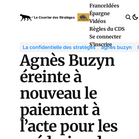
France
Idées
Épargne
Vidéos
Règles du CDS
Se connecter
S'inscrire
La confidentielle des stratèges
agnès buzyn
Agnès Buzyn
éreinte à
nouveau le
paiement à
l’acte pour les