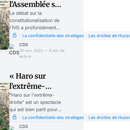
l’Assemblée sur
la
Le débat sur la
constitutionalisation de
constitutionalisation
l'IVG a profondément
de l’IVG a divisé
divisé les partis de
La confidentielle des stratèges
Les droites de Huss
droite, Rassemblement
les partis de
CDS
National et Républicains
26 nov. 2022 — 6 min de
droite
à l'Assemblée. Emmanuel
lecture
Macron peut se réjouir: il
a une fois de plus montré
« Haro sur
qu'il n'avait pas
l’extrême-
d'adversaire
idéologiquement
droite »: cette
"Haro sur l'extrême-
constitué; il a divisé les
droite" est un spectacle
comédie
deux groupes
qui est bien parti pour
d'opposition de droite; il
politique
rattraper "La Cantatrice
La confidentielle des stratèges
Les droites de Huss
a tendu un piège, qui a
Chauve" de Ionesco
déconnectée
CDS
fonctionné, à Marine Le