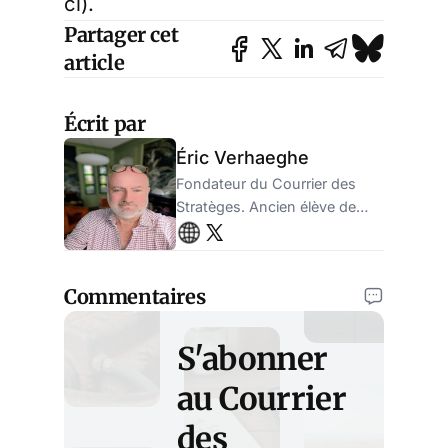
ci).
Partager cet
article
Écrit par
Éric Verhaeghe
Fondateur du Courrier des
Stratèges. Ancien élève de
l'ENA, ancien administrateur
de la sécurité sociale.
Entrepreneur.
Commentaires
S'abonner
au Courrier
des