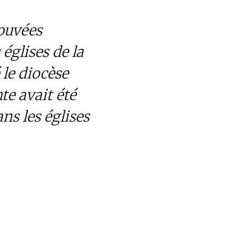
rouvées
 églises de la
 le diocèse
e avait été
s les églises
ques.
 parisiens, plus
 polémiques sur les
partiale.