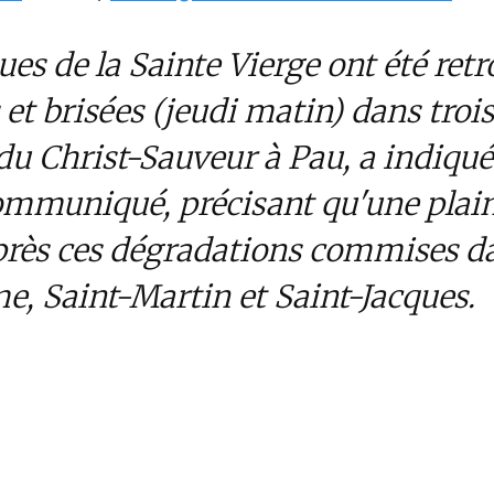
ues de la Sainte Vierge ont été ret
et brisées (jeudi matin) dans trois
du Christ-Sauveur à Pau, a indiqué
mmuniqué, précisant qu'une plaint
rès ces dégradations commises dan
me, Saint-Martin et Saint-Jac
mat détestable n’émeut guère les éditorialistes
r le moindre acte islamophobe et à nourrir des
s prêtres qu’à présenter la réalité de façon im