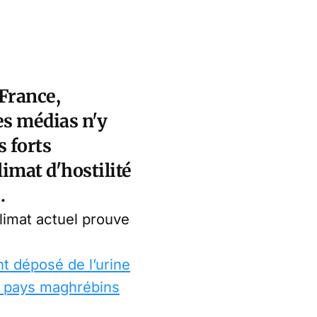
France,
es médias n'y
s forts
imat d'hostilité
.
limat actuel prouve
t déposé de l’urine
 pays maghrébins