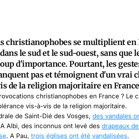
s christianophobes se multiplient en 
ans le sud et le sud-ouest, sans que l
oup d'importance. Pourtant, les geste
anquent pas et témoignent d'un vrai cl
s de la religion majoritaire en France
provocations christianophobes en France ? Le c
lérance vis-à-vis de la religion majoritaire.
édrale de Saint-Dié des Vosges,
des vandales on
 A Albi, des inconnus ont levé des
drapeaux de
ise
. A Pau,
trois églises ont été vandalisées
.