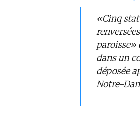
«Cinq stat
renversées 
paroisse» 
dans un co
déposée ap
Notre-Da
On notera que ce cli
enclins à dramatise
déviances de certain