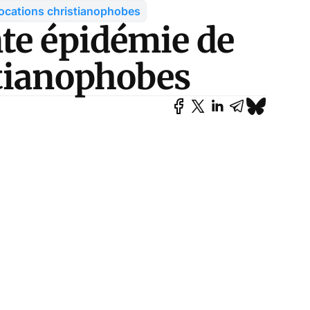
ocations christianophobes
te épidémie de
stianophobes