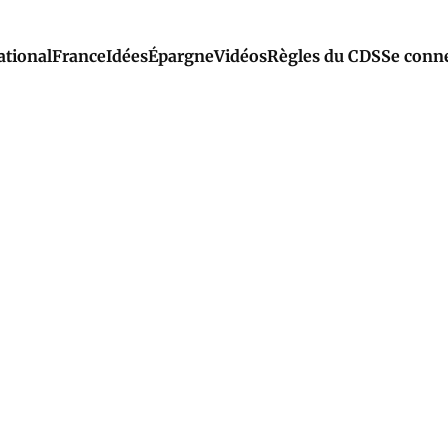
ational
France
Idées
Épargne
Vidéos
Règles du CDS
Se conn