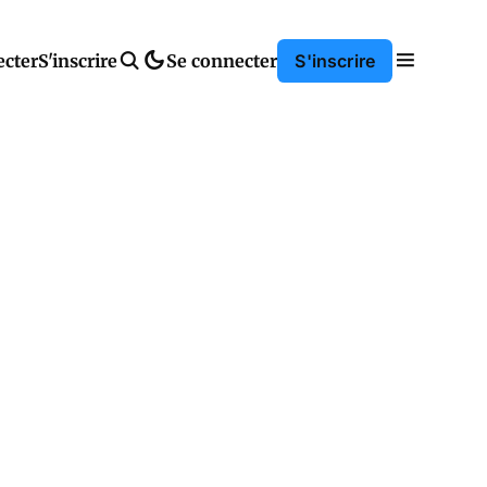
ecter
S'inscrire
Se connecter
S'inscrire