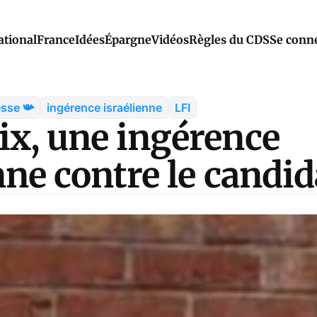
ational
France
Idées
Épargne
Vidéos
Règles du CDS
Se conn
esse 📯
ingérence israélienne
LFI
ix, une ingérence
nne contre le candid