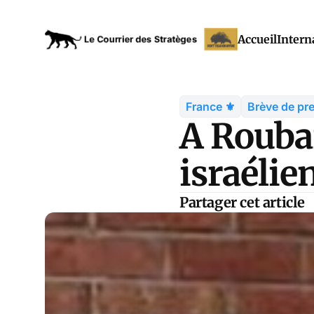
Accueil
Intern
France ⚜️
Brève de pr
A Rouba
israélie
Partager cet article