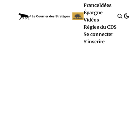
France
Idées
Épargne
Vidéos
Règles du CDS
Se connecter
S'inscrire