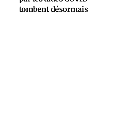
tombent désormais
comme des châteaux de
cartes. Et le gouvernement
annonce quelques
mesurettes pour faire
croire qu’il s’attaque au
désendettement du pays
sans toucher aux
privilèges des
fonctionnaires qui
étouffent l’énergie vitale
de la nation. Le temps du