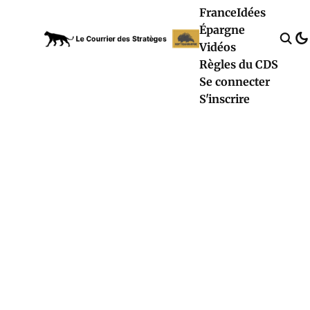
France
Idées
Épargne
Vidéos
Règles du CDS
Se connecter
S'inscrire